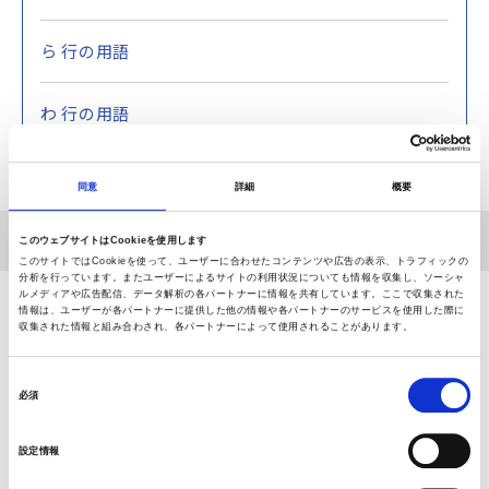
ら 行の用語
わ 行の用語
同意
詳細
概要
ホーム
関節お悩み用語集
ま行の用語
慢性の
このウェブサイトはCookieを使用します
このサイトではCookieを使って、ユーザーに合わせたコンテンツや広告の表示、トラフィックの
分析を行っています。またユーザーによるサイトの利用状況についても情報を収集し、ソーシャ
ルメディアや広告配信、データ解析の各パートナーに情報を共有しています。ここで収集された
情報は、ユーザーが各パートナーに提供した他の情報や各パートナーのサービスを使用した際に
相談できる病院をさがす
収集された情報と組み合わされ、各パートナーによって使用されることがあります。
同
日本全国から、お近くの整形外科施設を検索することがで
必須
意
きます。
の
設定情報
選
択