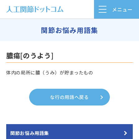
メニュー
関節お悩み用語集
膿瘍[のうよう]
体内の局所に膿（うみ）が貯まったもの
な行の用語へ戻る
関節お悩み用語集