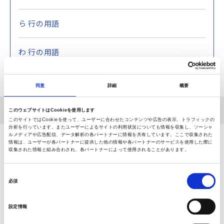
ら 行の用語
わ 行の用語
同意
詳細
概要
ホーム
関節お悩み用語集
な行の用語
膿瘍
このウェブサイトはCookieを使用します
このサイトではCookieを使って、ユーザーに合わせたコンテンツや広告の表示、トラフィックの
分析を行っています。またユーザーによるサイトの利用状況についても情報を収集し、ソーシャ
ルメディアや広告配信、データ解析の各パートナーに情報を共有しています。ここで収集された
情報は、ユーザーが各パートナーに提供した他の情報や各パートナーのサービスを使用した際に
相談できる病院をさがす
収集された情報と組み合わされ、各パートナーによって使用されることがあります。
同
日本全国から、お近くの整形外科施設を検索することがで
必須
意
きます。
の
設定情報
選
択