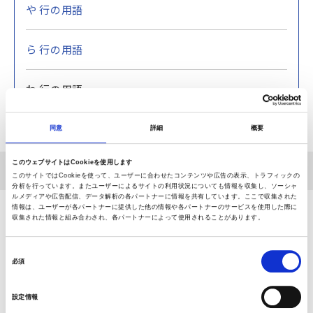
や 行の用語
ら 行の用語
わ 行の用語
同意
詳細
概要
このウェブサイトはCookieを使用します
ホーム
関節お悩み用語集
わ行の用語
湾曲
このサイトではCookieを使って、ユーザーに合わせたコンテンツや広告の表示、トラフィックの
分析を行っています。またユーザーによるサイトの利用状況についても情報を収集し、ソーシャ
ルメディアや広告配信、データ解析の各パートナーに情報を共有しています。ここで収集された
情報は、ユーザーが各パートナーに提供した他の情報や各パートナーのサービスを使用した際に
収集された情報と組み合わされ、各パートナーによって使用されることがあります。
相談できる病院をさがす
同
必須
日本全国から、お近くの整形外科施設を検索することがで
意
きます。
の
設定情報
選