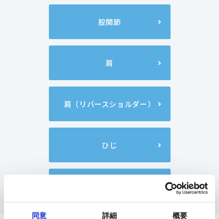
股関節
肩
肩（リバースショルダー）
ひじ
足
同意
詳細
概要