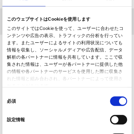
ホーム
相談できる病院をさがす
このウェブサイトはCookieを使用します
都道府県からさがす-部位を選ぶ
このサイトではCookieを使って、ユーザーに合わせたコ
ンテンツや広告の表示、トラフィックの分析を行ってい
ます。またユーザーによるサイトの利用状況についても
相談できる病院をさがす
情報を収集し、ソーシャルメディアや広告配信、データ
解析の各パートナーに情報を共有しています。ここで収
集された情報は、ユーザーが各パートナーに提供した他
日本全国から、お近くの整形外科施設を検索することがで
の情報や各パートナーのサービスを使用した際に収集さ
きます。
れた情報と組み合わされ、各パートナーによって使用さ
れることがあります。
同
必須
意
の
選
設定情報
択