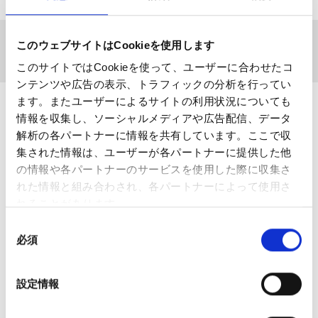
ホーム
相談できる病院をさがす
このウェブサイトはCookieを使用します
都道府県からさがす-部位を選ぶ
このサイトではCookieを使って、ユーザーに合わせたコ
ンテンツや広告の表示、トラフィックの分析を行ってい
ます。またユーザーによるサイトの利用状況についても
相談できる病院をさがす
情報を収集し、ソーシャルメディアや広告配信、データ
解析の各パートナーに情報を共有しています。ここで収
集された情報は、ユーザーが各パートナーに提供した他
日本全国から、お近くの整形外科施設を検索することがで
の情報や各パートナーのサービスを使用した際に収集さ
きます。
れた情報と組み合わされ、各パートナーによって使用さ
れることがあります。
同
必須
意
の
選
設定情報
択