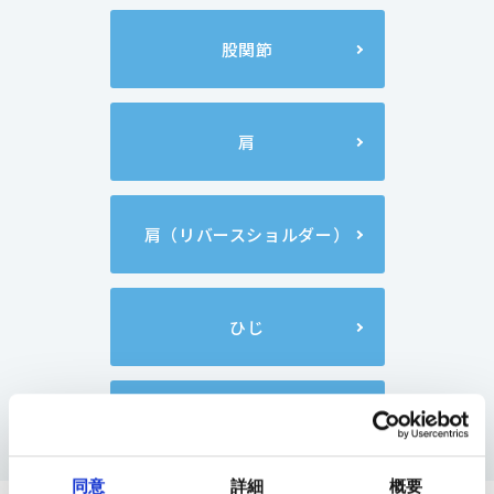
股関節
肩
肩（リバースショルダー）
ひじ
足
同意
詳細
概要