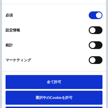
いく治療を
れることがあります。
同
必須
意
ひざ関節
股関節
の
選
2023/8/22
設定情報
択
独立行政法人労働者健康安全機構 神戸労災病院
整形外科部長
佐々木 宏 先生
統計
金属アレルギーがあるから、歳だからと諦めていま
マーケティング
せんか? 膝や股関節に痛みがあれば専門医に相談
を
全て許可
ひざ関節
2023/8/18
選択中のCookieを許可
西尾市民病院 整形外科部長 兼 リハビリテーショ
ン科部長