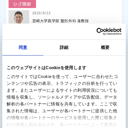
ひざ関節
2023/9/22
宮崎大学医学部 整形外科 准教授
田島 卓也 先生
痛みがなくても「膝が崩れる現象」は放置せずに受
同意
詳細
概要
診を。見落とされるリスクもある前十字靭帯（AC
L）断裂とは？
このウェブサイトはCookieを使用します
このサイトではCookieを使って、ユーザーに合わせたコ
股関節
ンテンツや広告の表示、トラフィックの分析を行ってい
ます。またユーザーによるサイトの利用状況についても
2023/9/13
情報を収集し、ソーシャルメディアや広告配信、データ
独立行政法人国立病院機構 渋川医療センター 整
形外科医長
解析の各パートナーに情報を共有しています。ここで収
割田 敏朗 先生
集された情報は、ユーザーが各パートナーに提供した他
の情報や各パートナーのサービスを使用した際に収集さ
股関節の痛み 我慢しないで 早期の受診で納得の
れた情報と組み合わされ、各パートナーによって使用さ