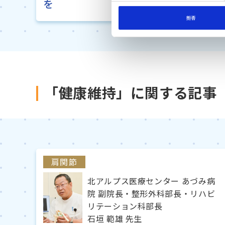
を
択
拒否
「健康維持」に関する記事
肩関節
北アルプス医療センター あづみ病
院 副院長・整形外科部長・リハビ
リテーション科部長
石垣 範雄 先生