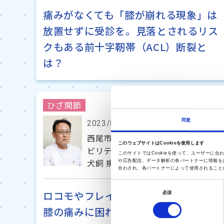
痛みがなくても「膝が崩れる現象」は
放置せずに受診を。見落とされるリス
クもある前十字靭帯（ACL）断裂と
は？
ひざ関節
同意
2023/8/18
西尾市民病院 整形外科部長 兼 リハ
このウェブサイトはCookieを使用します
ビリテーション科部長
このサイトではCookieを使って、ユーザー
犬飼 規夫 先生
や広告配信、データ解析の各パートナーに情報を
合わされ、各パートナーによって使用されること
同
ロコモやフレイルを予防するためにも
必須
意
膝の痛みに困れば早めに専門医に相談
の
選