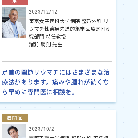
足
2023/12/12
東京女子医科大学病院 整形外科 リ
ウマチ性疾患先進的集学医療寄附研
究部門 特任教授
猪狩 勝則 先生
足首の関節リウマチにはさまざまな治
療法があります。痛みや腫れが続くな
ら早めに専門医に相談を。
肩関節
2023/10/2