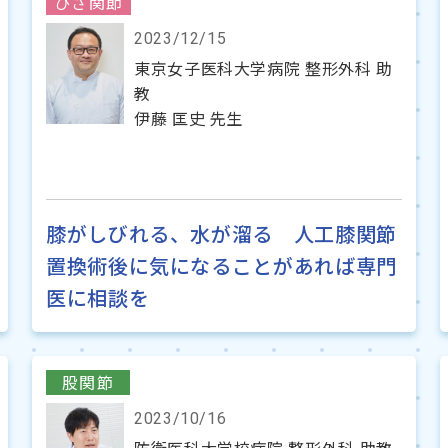
ひざ関節
2023/12/15
東京女子医科大学病院 整形外科 助
教
伊藤 匡史 先生
膝がしびれる、水が溜る 人工膝関節
置換術後に気になることがあれば専門
医に相談を
股関節
2023/10/16