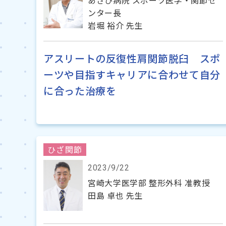
あさひ病院 スポーツ医学・関節セ
ンター長
岩堀 裕介 先生
アスリートの反復性肩関節脱臼 スポ
ーツや目指すキャリアに合わせて自分
に合った治療を
ひざ関節
2023/9/22
宮崎大学医学部 整形外科 准教授
田島 卓也 先生