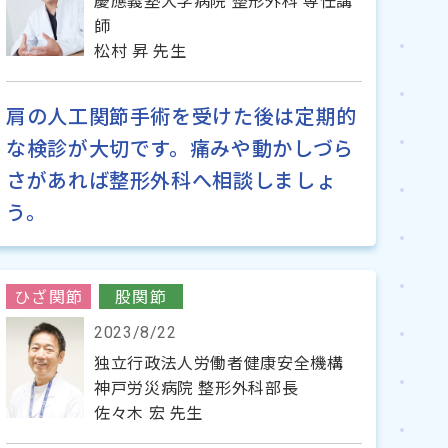
慶應義塾大学病院 整形外科 専任講
師
松村 昇 先生
肩の人工関節手術を受けた後は定期的
な検診が大切です。痛みや動かしづら
さがあれば整形外科へ相談しましょ
う。
ひざ関節
股関節
2023/8/22
独立行政法人労働者健康安全機構
神戸労災病院 整形外科部長
佐々木 宏 先生