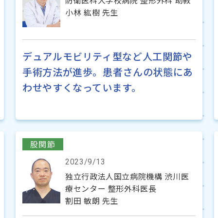
防衛医科大学校病院 整形外科 助教
小林 紘樹 先生
デュアルモビリティ型など人工関節や
手術方法が進歩。患者さんの状態にあ
わせやすくなっています。
股関節
2023/9/13
独立行政法人国立病院機構 渋川医
療センター 整形外科医長
割田 敏朗 先生