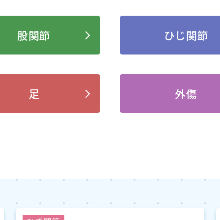
股関節
ひじ関節
足
外傷