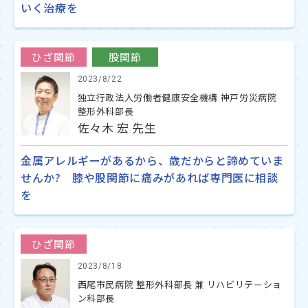
いく治療を
ひざ関節
股関節
2023/8/22
独立行政法人労働者健康安全機構 神戸労災病院
整形外科部長
佐々木 宏 先生
金属アレルギーがあるから、歳だからと諦めていま
せんか? 膝や股関節に痛みがあれば専門医に相談
を
ひざ関節
2023/8/18
西尾市民病院 整形外科部長 兼 リハビリテーショ
ン科部長