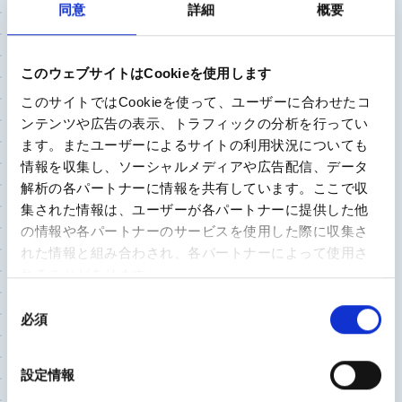
同意
詳細
概要
ひざ関節
福岡整形外科病院 理事長
このウェブサイトはCookieを使用します
王寺 享弘 先生
このサイトではCookieを使って、ユーザーに合わせたコ
ンテンツや広告の表示、トラフィックの分析を行ってい
ます。またユーザーによるサイトの利用状況についても
これからの人生を、私らしく歩むために…
情報を収集し、ソーシャルメディアや広告配信、データ
解析の各パートナーに情報を共有しています。ここで収
集された情報は、ユーザーが各パートナーに提供した他
ひざ関節
の情報や各パートナーのサービスを使用した際に収集さ
れた情報と組み合わされ、各パートナーによって使用さ
座間総合病院 人工関節・リウマチセンター リハ
れることがあります。
ビリテーション科部長
奥茂 宏行 先生
同
必須
意
の
膝が痛んだら、まずは体重管理と運動習慣 症状が進
選
設定情報
んだらタイミングを逃さず人工膝関節置換術を
択