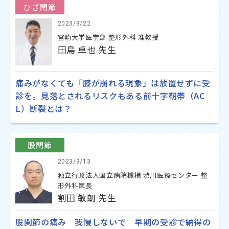
ひざ関節
2023/9/22
宮崎大学医学部 整形外科 准教授
田島 卓也 先生
痛みがなくても「膝が崩れる現象」は放置せずに受
診を。見落とされるリスクもある前十字靭帯（AC
L）断裂とは？
股関節
2023/9/13
独立行政法人国立病院機構 渋川医療センター 整
形外科医長
割田 敏朗 先生
股関節の痛み 我慢しないで 早期の受診で納得の