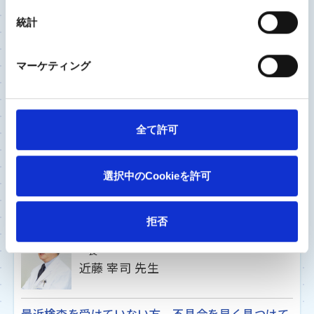
統計
ひざ関節
座間総合病院 人工関節・リウマチセンター 人工
マーケティング
関節担当医長
山下 博樹 先生
全て許可
膝が痛んだら、まずは体重管理と運動習慣 症状が進
んだらタイミングを逃さず人工膝関節置換術を
選択中のCookieを許可
再置換
拒否
座間総合病院 人工関節・リウマチセンターセンタ
ー長
近藤 宰司 先生
最近検査を受けていない方、不具合を早く見つけて