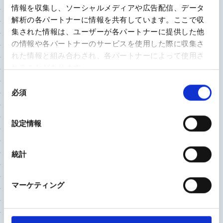
いく治療を
情報を収集し、ソーシャルメディアや広告配信、データ
解析の各パートナーに情報を共有しています。ここで収
集された情報は、ユーザーが各パートナーに提供した他
ひざ関節
股関節
の情報や各パートナーのサービスを使用した際に収集さ
れた情報と組み合わされ、各パートナーによって使用さ
2023/8/22
れることがあります。
独立行政法人労働者健康安全機構 神戸労災病院
整形外科部長
同
佐々木 宏 先生
必須
意
の
金属アレルギーがあるから、歳だからと諦めていま
選
設定情報
せんか? 膝や股関節に痛みがあれば専門医に相談
択
を
統計
ひざ関節
マーケティング
2023/8/18
西尾市民病院 整形外科部長 兼 リハビリテーショ
ン科部長