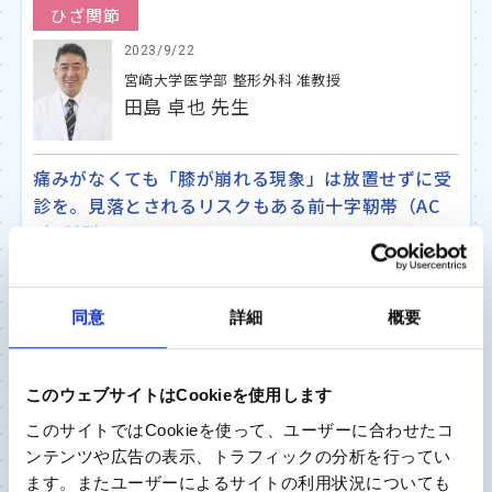
ひざ関節
2023/9/22
宮崎大学医学部 整形外科 准教授
田島 卓也 先生
痛みがなくても「膝が崩れる現象」は放置せずに受
診を。見落とされるリスクもある前十字靭帯（AC
L）断裂とは？
股関節
同意
詳細
概要
2023/9/13
独立行政法人国立病院機構 渋川医療センター 整
このウェブサイトはCookieを使用します
形外科医長
割田 敏朗 先生
このサイトではCookieを使って、ユーザーに合わせたコ
ンテンツや広告の表示、トラフィックの分析を行ってい
股関節の痛み 我慢しないで 早期の受診で納得の
ます。またユーザーによるサイトの利用状況についても