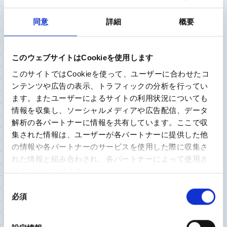
ひざ関節
同意
詳細
概要
2023/9/22
宮崎大学医学部 整形外科 准教授
田島 卓也 先生
このウェブサイトはCookieを使用します
このサイトではCookieを使って、ユーザーに合わせたコ
痛みがなくても「膝が崩れる現象」は放置せずに受
ンテンツや広告の表示、トラフィックの分析を行ってい
診を。見落とされるリスクもある前十字靭帯（AC
ます。またユーザーによるサイトの利用状況についても
L）断裂とは？
情報を収集し、ソーシャルメディアや広告配信、データ
解析の各パートナーに情報を共有しています。ここで収
集された情報は、ユーザーが各パートナーに提供した他
股関節
の情報や各パートナーのサービスを使用した際に収集さ
れた情報と組み合わされ、各パートナーによって使用さ
2023/9/13
れることがあります。
独立行政法人国立病院機構 渋川医療センター 整
形外科医長
同
割田 敏朗 先生
必須
意
の
股関節の痛み 我慢しないで 早期の受診で納得の
選