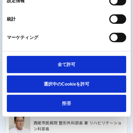
設定情報
いく治療を
択
統計
ひざ関節
股関節
2023/8/22
マーケティング
独立行政法人労働者健康安全機構 神戸労災病院
整形外科部長
佐々木 宏 先生
全て許可
金属アレルギーがあるから、歳だからと諦めていま
せんか? 膝や股関節に痛みがあれば専門医に相談
を
選択中のCookieを許可
拒否
ひざ関節
2023/8/18
西尾市民病院 整形外科部長 兼 リハビリテーショ
ン科部長