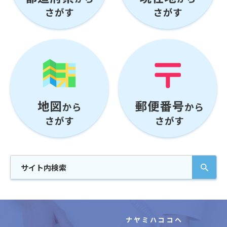
ナヤミハココヘ