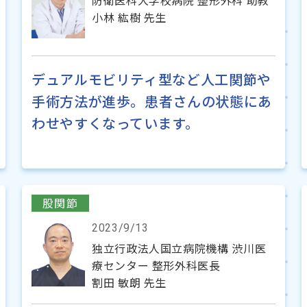
防衛医科大学校病院 整形外科 助教
小林 紘樹 先生
デュアルモビリティ型など人工関節や
手術方法が進歩。患者さんの状態にあ
わせやすくなっています。
股関節
2023/9/13
独立行政法人国立病院機構 渋川医
療センター 整形外科医長
割田 敏朗 先生