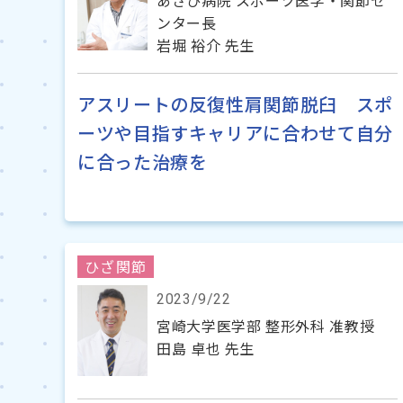
あさひ病院 スポーツ医学・関節セ
ンター長
岩堀 裕介 先生
アスリートの反復性肩関節脱臼 スポ
ーツや目指すキャリアに合わせて自分
に合った治療を
ひざ関節
2023/9/22
宮崎大学医学部 整形外科 准教授
田島 卓也 先生