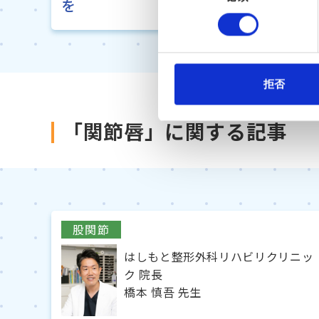
を
の
選
択
拒否
「関節唇」に関する記事
股関節
はしもと整形外科リハビリクリニッ
ク 院長
橋本 慎吾 先生