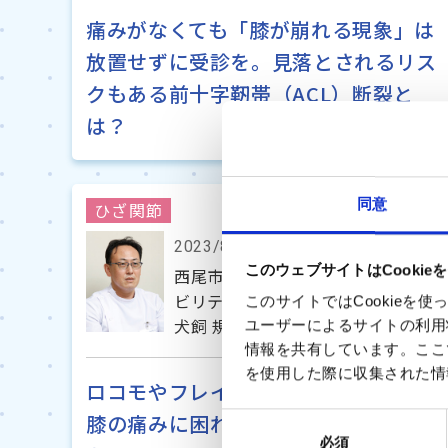
痛みがなくても「膝が崩れる現象」は
放置せずに受診を。見落とされるリス
クもある前十字靭帯（ACL）断裂と
は？
同意
ひざ関節
2023/8/18
このウェブサイトはCookie
西尾市民病院 整形外科部長 兼 リハ
ビリテーション科部長
このサイトではCookie
犬飼 規夫 先生
ユーザーによるサイトの利用
情報を共有しています。ここ
を使用した際に収集された情
ロコモやフレイルを予防するためにも
膝の痛みに困れば早めに専門医に相談
同
必須
意