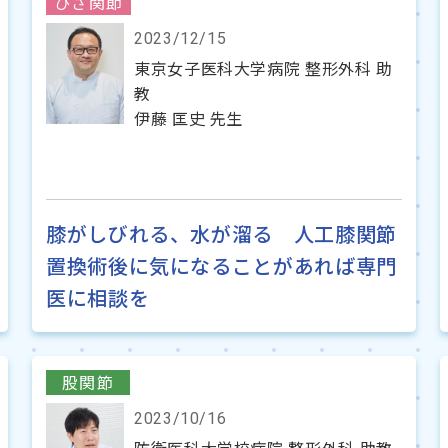
ひざ関節
2023/12/15
東京女子医科大学病院 整形外科 助
教
伊藤 匡史 先生
膝がしびれる、水が溜る 人工膝関節
置換術後に気になることがあれば専門
医に相談を
股関節
2023/10/16