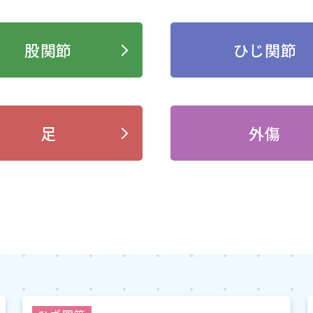
股関節
ひじ関節
足
外傷