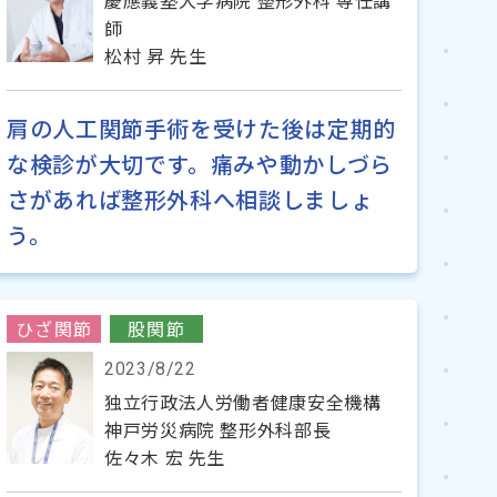
慶應義塾大学病院 整形外科 専任講
師
松村 昇 先生
肩の人工関節手術を受けた後は定期的
な検診が大切です。痛みや動かしづら
さがあれば整形外科へ相談しましょ
う。
ひざ関節
股関節
2023/8/22
独立行政法人労働者健康安全機構
神戸労災病院 整形外科部長
佐々木 宏 先生