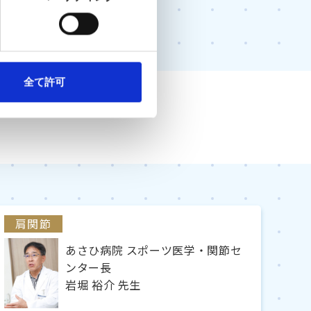
全て許可
肩関節
あさひ病院 スポーツ医学・関節セ
ンター長
岩堀 裕介 先生