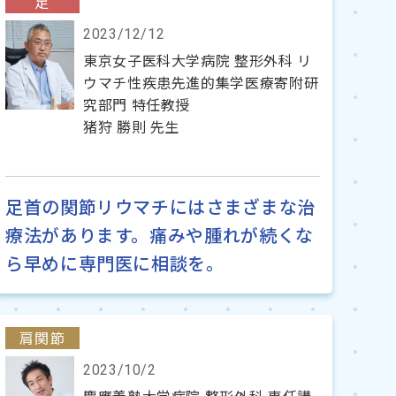
足
2023/12/12
東京女子医科大学病院 整形外科 リ
ウマチ性疾患先進的集学医療寄附研
究部門 特任教授
猪狩 勝則 先生
足首の関節リウマチにはさまざまな治
療法があります。痛みや腫れが続くな
ら早めに専門医に相談を。
肩関節
2023/10/2