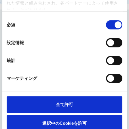
れた情報と組み合わされ、各パートナーによって使用さ
れることがあります。
同
必須
意
あなたの関節は大丈夫？
の
選
設定情報
択
統計
自己診断セルフチェック
マーケティング
ひざ関節
股関節
肩関節
全て許可
選択中のCookieを許可
費用はどのくらいかかるの？