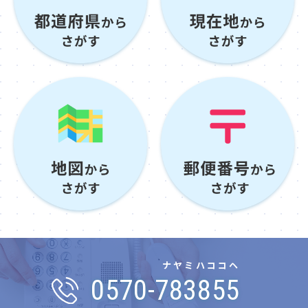
ナヤミハココヘ
0570-783855