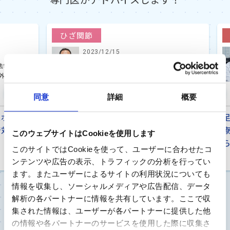
ひざ関節
2023/12/15
 教
東京女子医科大学病院 整形外科 助教
、昭和
伊藤 匡史 先生
Previ
Next
同意
詳細
概要
ous
ーツ
膝がしびれる、水が溜る 人工膝関節
足首
応で
置換術後に気になることがあれば専門
療法
このウェブサイトはCookieを使用します
医に相談を
ら早
このサイトではCookieを使って、ユーザーに合わせたコ
ンテンツや広告の表示、トラフィックの分析を行ってい
ます。またユーザーによるサイトの利用状況についても
情報を収集し、ソーシャルメディアや広告配信、データ
解析の各パートナーに情報を共有しています。ここで収
もっと見る
集された情報は、ユーザーが各パートナーに提供した他
の情報や各パートナーのサービスを使用した際に収集さ