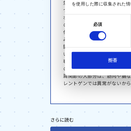
急に肩の関節が痛くなって、
を使用した際に収集された情
つる―。これは、肩関節に石
ポーツのし過ぎで起こるスポ
同
の骨腫瘍など、恐ろしい疾患
必須
意
仕事や日常生活に支障なけれ
の
みのために仕事ができない、
選
択
間が過ぎるのを待っていては
いか、早く適切な対応をとるこ
拒否
専門の医師ならば、患者さん
の痛みの原因が８割程度分かり
肩関節の大部分は、筋肉や腱な
レントゲンでは異常がないか