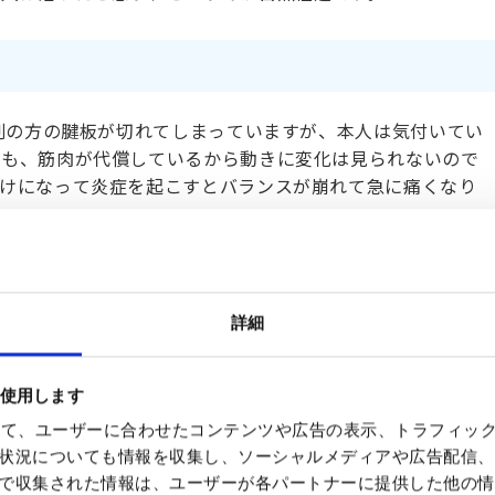
4割の方の腱板が切れてしまっていますが、本人は気付いてい
ても、筋肉が代償しているから動きに変化は見られないので
かけになって炎症を起こすとバランスが崩れて急に痛くなり
液循環が悪くなって腱に血液が流れにくくなり、弱くなって
ポーツや家事、農作業などで繰り返し同じような動作を行う
：とげ」ができることもあります。動かす度に、とげに腱が
詳細
す。ほかにも、転倒やケガなどで大きな力が加わって腱が切
を使用します
を使って、ユーザーに合わせたコンテンツや広告の表示、トラフィッ
々。画像を使って正しい診断を
状況についても情報を収集し、ソーシャルメディアや広告配信、
で収集された情報は、ユーザーが各パートナーに提供した他の情