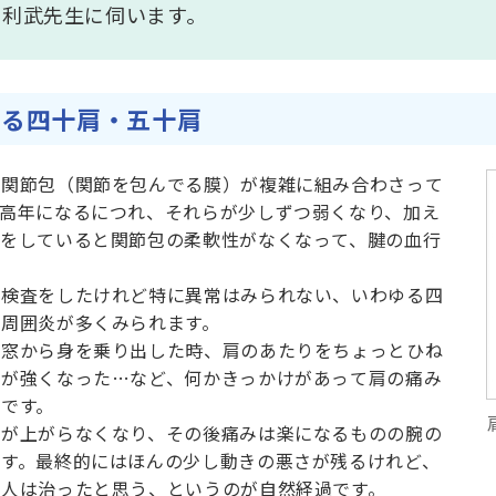
 利武先生に伺います。
こる四十肩・五十肩
、関節包（関節を包んでる膜）が複雑に組み合わさって
高年になるにつれ、それらが少しずつ弱くなり、加え
活をしていると関節包の柔軟性がなくなって、腱の血行
々検査をしたけれど特に異常はみられない、いわゆる四
周囲炎が多くみられます。
の窓から身を乗り出した時、肩のあたりをちょっとひね
みが強くなった…など、何かきっかけがあって肩の痛み
です。
腕が上がらなくなり、その後痛みは楽になるものの腕の
す。最終的にはほんの少し動きの悪さが残るけれど、
本人は治ったと思う、というのが自然経過です。