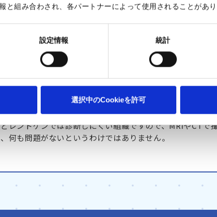
夜も眠れない、レントゲンで見ると真っ白にう
報と組み合わされ、各パートナーによって使用されることがあり
灰がたまった疾患。ほかにも関節リウマチやス
ーツ障害、肩周囲の骨折などもあるし、転移性
が隠れていることがあるかもしれません。
設定情報
統計
ば問題はないのですが、痛くて夜眠れない、痛
腕が上がらなくて困るというなら、我慢して時
いけません。状態が良くなるにはどうしたらい
とが大切です。
レントゲ
選択中のCookieを許可
の肩を触って、話を聞いて、それだけでその肩
、残りの2割を画像で判断します。
どレントゲンでは診断しにくい組織ですので、MRIやCTで
ら、何も問題がないというわけではありません。