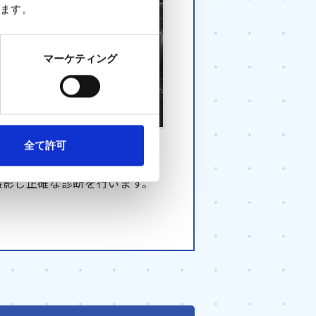
ます。
マーケティング
ン(左）とMRI画像(右）
全て許可
撮影し正確な診断を行います。