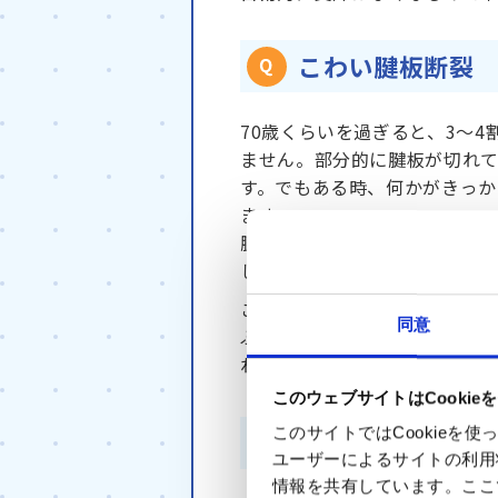
こわい腱板断裂
70歳くらいを過ぎると、3～
ません。部分的に腱板が切れ
す。でもある時、何かがきっ
ます。
腱板断裂が起こる原因は、血
しまうこと。もう一つは、ス
こつきょく
ことで、
骨棘
という骨の「棘
同意
ぶつかって傷ついてしまいま
れる場合もあります。
このウェブサイトはCookie
このサイトではCookie
肩痛の原因は色
ユーザーによるサイトの利用
情報を共有しています。ここ