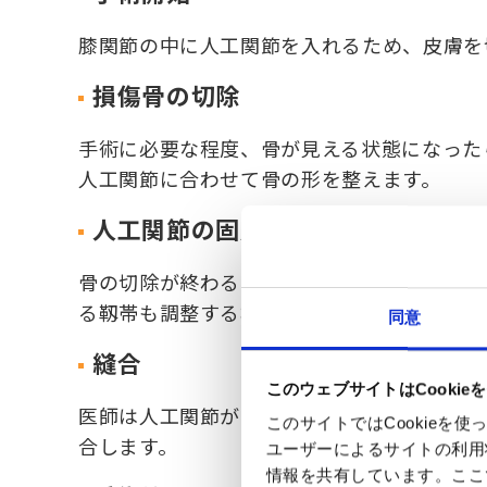
膝関節の中に人工関節を入れるため、皮膚を
損傷骨の切除
手術に必要な程度、骨が見える状態になった
人工関節に合わせて骨の形を整えます。
人工関節の固定
骨の切除が終わると人工関節を骨に固定しま
る靱帯も調整する場合があります。
同意
縫合
このウェブサイトはCookie
医師は人工関節がしっかりと固定され、十分
このサイトではCookie
合します。
ユーザーによるサイトの利用
情報を共有しています。ここ