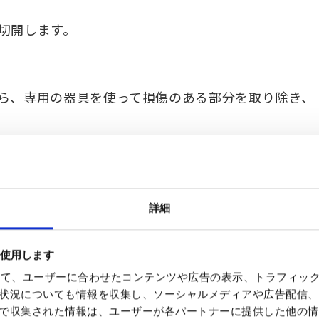
切開します。
ら、専用の器具を使って損傷のある部分を取り除き、
す。膝が良い状態で機能するように、膝のまわりにあ
詳細
を使用します
に機能することを確かめてから、切開した部分を縫
を使って、ユーザーに合わせたコンテンツや広告の表示、トラフィッ
状況についても情報を収集し、ソーシャルメディアや広告配信、
で収集された情報は、ユーザーが各パートナーに提供した他の情