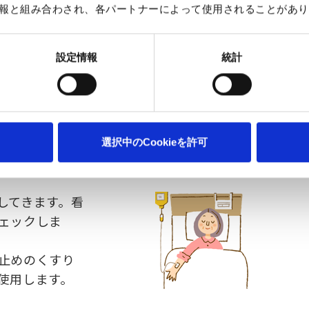
報と組み合わされ、各パートナーによって使用されることがあり
用の排液管（ドレーン）を傷口に挿入します。その
、包帯を巻いて帰室します。
設定情報
統計
は概ね2時間から3時間程度で、個々の状況によって変
選択中のCookieを許可
してきます。看
ェックしま
止めのくすり
使用します。