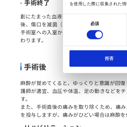
手術終了
を使用した際に収集された情
創にたまった血液を外へ流し出すために、専
同
後、傷口を滅菌（めっきん）ガーゼでおおい
必須
意
の
手術室への入室から病棟への帰室までの目安
選
わります。
択
拒否
手術後
麻酔が覚めてくると、ゆっくりと意識が回復
護師が適宜、血圧や体温、足の動きなどをチ
す。
また、手術直後の痛みを取り除くため、痛み
を投与しますが、痛みがひどい場合は麻酔を